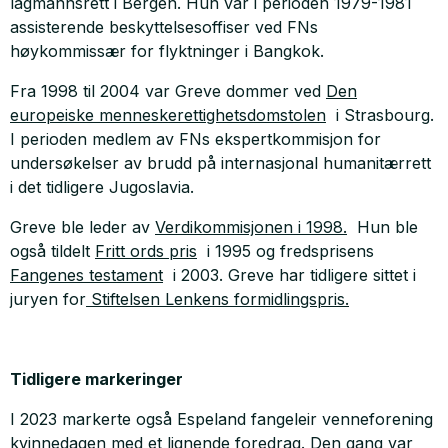
lagmannsrett i Bergen. Hun var i perioden 1979-1981
assisterende beskyttelsesoffiser ved FNs
høykommissær for flyktninger i Bangkok.
Fra 1998 til 2004 var Greve dommer ved
Den
europeiske menneskerettighetsdomstolen
i Strasbourg.
I perioden medlem av FNs ekspertkommisjon for
undersøkelser av brudd på internasjonal humanitærrett
i det tidligere Jugoslavia.
Greve ble leder av
Verdikommisjonen i 1998.
Hun ble
også tildelt
Fritt ords pris
i 1995 og fredsprisens
Fangenes testament
i 2003. Greve har tidligere sittet i
juryen for
Stiftelsen Lenkens formidlingspris.
Tidligere markeringer
I 2023 markerte også Espeland fangeleir venneforening
kvinnedagen med et lignende foredrag. Den gang var