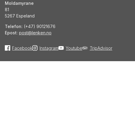
Moldamyrane
81
5267 Espeland
Telefon:
(+47) 90121676
Epost:
post@lenken.no
Facebook
Instagram
Youtube
TripAdvisor