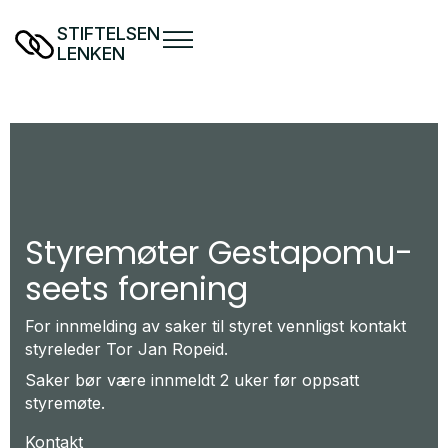
STIFTELSEN
LENKEN
Styre­mø­ter Ge­stapo­mu­
se­ets for­ening
For innmelding av saker til styret vennligst kontakt
styreleder Tor Jan Ropeid.
Saker bør være innmeldt 2 uker før oppsatt
styremøte.
Kontakt