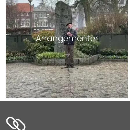
Ar­ran­ge­men­ter