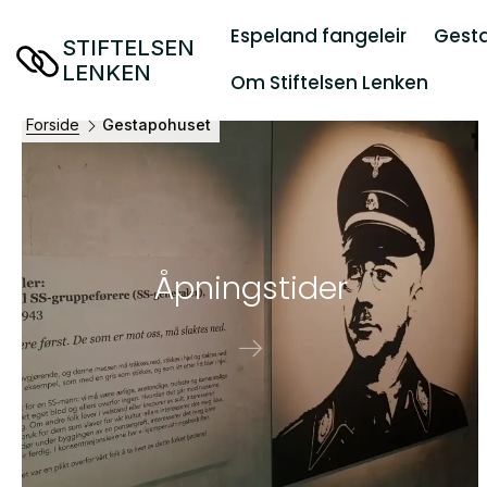
Espeland fangeleir
Gest
STIFTELSEN
LENKEN
Om Stiftelsen Lenken
Forside
Gestapohuset
Åp­nings­ti­der