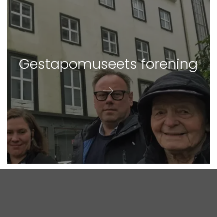
Ge­stapo­mu­se­ets for­ening