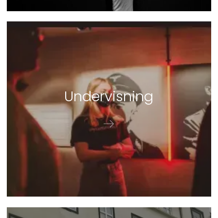
Un­der­vis­ning