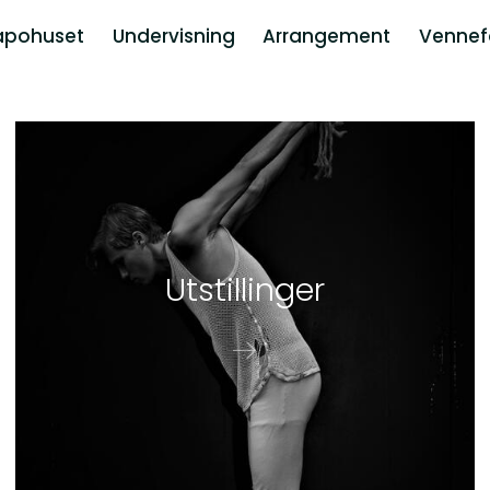
apohuset
Undervisning
Arrangement
Vennef
Ut­stil­lin­ger