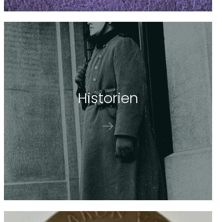
His­to­ri­en