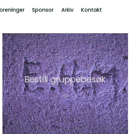
oreninger
Sponsor
Arkiv
Kontakt
Be­still gruppe­be­søk